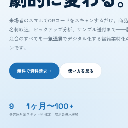
来場者のスマホでQRコードをスキャンするだけ。商
名刺取込、ピックアップ分析、サンプル送付まで——
注会のすべてを
一気通貫
でデジタル化する繊維業特化
ンです。
無料で資料請求
→
使い方を見る
9
1ヶ月〜
100+
多言語対応
スポット利用OK
展示会導入実績