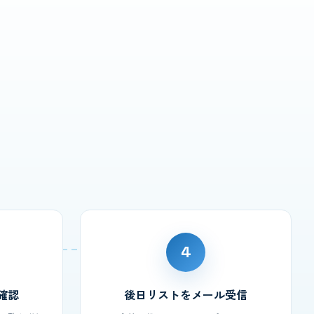
4
確認
後日リストをメール受信