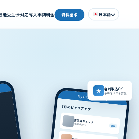
日本語
機能
受注会対応
導入事例
料金
資料請求
名刺取込OK
★
手書きメモも認識
My Pickup History
5件のピックアップ
青系綿チェック
TEST-12345
原材