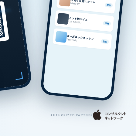
SP100 圧縮エクセレ
80662-CT
製品
インド綿ボイル
KZS-1234567
原材
オーガニックコットン
TEST-1000
製品
AUTHORIZED PARTNER