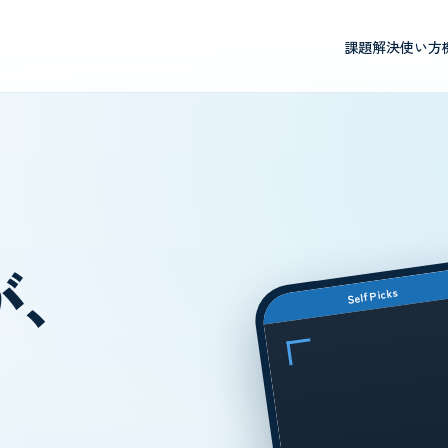
課題解決
使い方
が、
SelfPicks
。